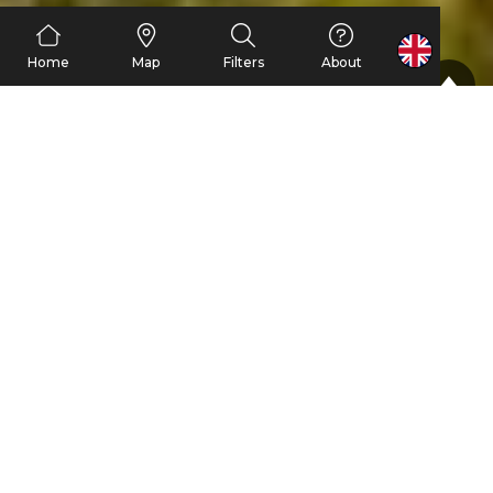
FR
Home
Map
Filters
About