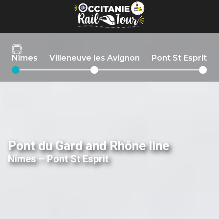
Cookies management panel
Nîmes
Villeneuve les Avignon
Pont St Esprit
Pont du Gard and Rhône line
Nîmes – Pont St Esprit