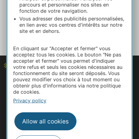
Gers line
parcours et personnaliser nos sites en
Toulouse – Auch
fonction de votre navigation.
Vous adresser des publicités personnalisées,
Must-see
: Auch and its monumental
en lien avec vos centres d'intérêts sur notre
staircase.
site et en dehors.
Scenery from the train
: The Gers dells.
What to do
: Hiking on the Arles trail.
En cliquant sur "Accepter et fermer" vous
acceptez tous les cookies. Le bouton "Ne pas
accepter et fermer" vous permet d'indiquer
votre refus et seuls les cookies nécessaires au
fonctionnement du site seront déposés. Vous
pouvez modifier vos choix à tout moment ou
obtenir plus d'informations via notre politique
de cookies.
Privacy policy
Allow all cookies
#VisitOccitanie