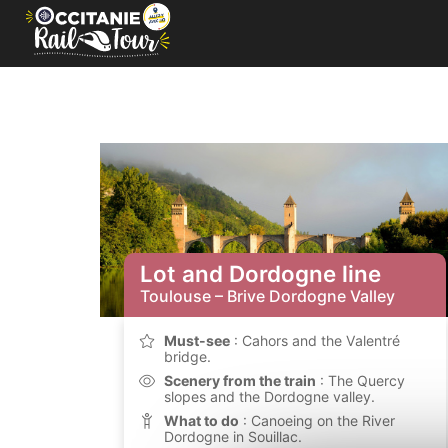
Cookies management panel
Lot and Dordogne line
Toulouse – Brive Dordogne Valley
Must-see
: Cahors and the Valentré
bridge.
Scenery from the train
: The Quercy
slopes and the Dordogne valley.
What to do
: Canoeing on the River
Dordogne in Souillac.