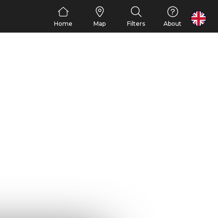
FR
Home
Map
Filters
About