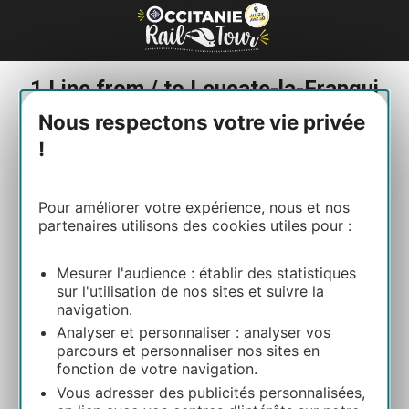
Cookies management panel
1 Line from / to Leucate-la-Franqui
Nous respectons votre vie privée
!
Pour améliorer votre expérience, nous et nos
partenaires utilisons des cookies utiles pour :
Mediterranean line
Nîmes – Perpignan
Mesurer l'audience : établir des statistiques
sur l'utilisation de nos sites et suivre la
navigation.
Must-see
: L'Écusson, Montpellier's town
centre.
Analyser et personnaliser : analyser vos
Scenery from the train
: The coast of
parcours et personnaliser nos sites en
Occitanie and the Mediterranean.
fonction de votre navigation.
What to do
: Swimming and water sports.
Vous adresser des publicités personnalisées,