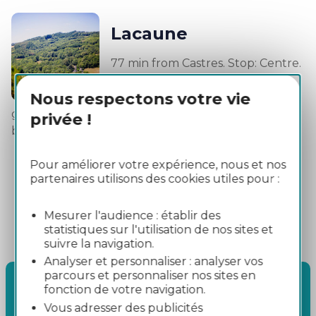
Lacaune
77 min from Castres. Stop: Centre.
The Fontaine des Pisseurs on
Nous respectons votre vie
Place du Griffoul proves how
good the water in Lacaune-les-Bains is for your
privée !
bladder.
Pour améliorer votre expérience, nous et nos
partenaires utilisons des cookies utiles pour :
Mesurer l'audience : établir des
statistiques sur l'utilisation de nos sites et
Calculate your route
suivre la navigation.
liO website
Analyser et personnaliser : analyser vos
parcours et personnaliser nos sites en
Download the timetable and
fonction de votre navigation.
map
liO website - Tab Tarn - 766 liO bus service
Vous adresser des publicités