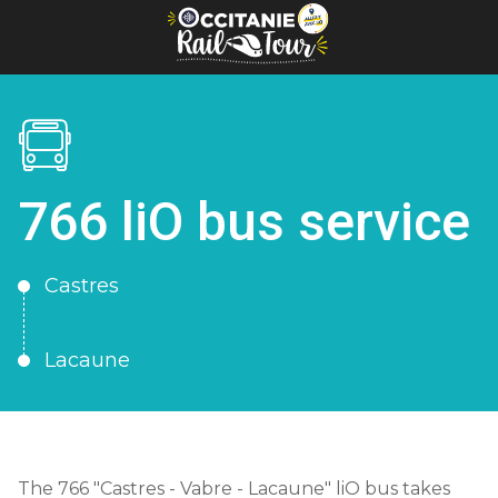
Cookies management panel
766 liO bus service
Castres
Lacaune
The 766 "Castres - Vabre - Lacaune" liO bus takes