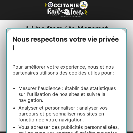
Cookies management panel
1 Line from / to Mazamet
Nous respectons votre vie privée
!
Pour améliorer votre expérience, nous et nos
partenaires utilisons des cookies utiles pour :
Tarn line
Toulouse – Mazamet
Mesurer l'audience : établir des statistiques
sur l'utilisation de nos sites et suivre la
navigation.
Must-see
: The footbridge in Mazamet.
Analyser et personnaliser : analyser vos
Scenery from the train
: The Pays de
Cocagne landscapes.
parcours et personnaliser nos sites en
fonction de votre navigation.
What to do
: Cycling along a greenway.
Vous adresser des publicités personnalisées,