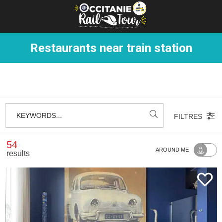
Cookies management panel
Restaurants near train station
KEYWORDS...
FILTRES
54
AROUND ME
results