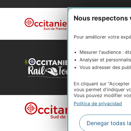
Nous respectons vo
Aviso legal
Polí
Plano del sitio
Pour améliorer votre expér
Mesurer l'audience : éta
Analyser et personnalis
Vous adresser des publi
En cliquant sur "Accepter
vous permet d'indiquer vo
Vous pouvez modifier vos 
Política de privacidad
Denegar todas l