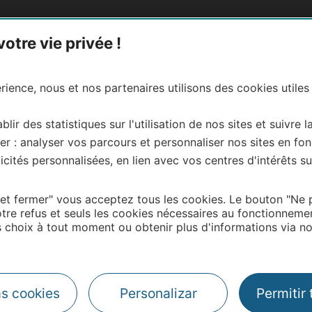
tre vie privée !
tica de privacidad
Créditos
ience, nous et nos partenaires utilisons des cookies utiles
blir des statistiques sur l'utilisation de nos sites et suivre l
er : analyser vos parcours et personnaliser nos sites en fon
cités personnalisées, en lien avec vos centres d'intérêts su
 et fermer" vous acceptez tous les cookies. Le bouton "Ne 
#VisitOccitanie
tre refus et seuls les cookies nécessaires au fonctionneme
choix à tout moment ou obtenir plus d'informations via not
Aviso Legal
Créditos fotos
as cookies
Personalizar
Permitir