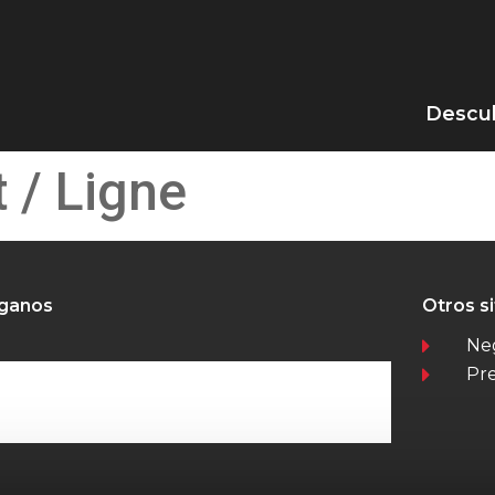
Descub
t / Ligne
íganos
Otros s
Ne
Pr