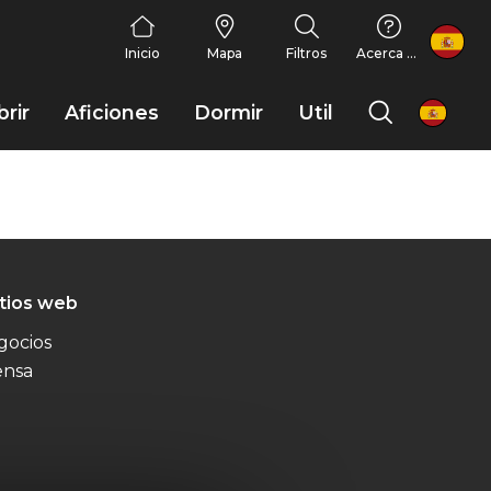
FR
Inicio
Mapa
Filtros
Acerca de nosotros
rir
Aficiones
Dormir
Util
es
itios web
gocios
ensa