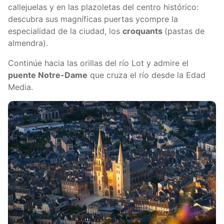
callejuelas y en las plazoletas del centro histórico:
descubra sus magníficas puertas ycompre la
especialidad de la ciudad, los
croquants
(pastas de
almendra).
Continúe hacia las orillas del río Lot y admire el
puente Notre-Dame
que cruza el río desde la Edad
Media.