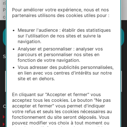
río Ariège para llevarte directo hacia el sur, hasta los
Pour améliorer votre expérience, nous et nos
Pirineos… Un decorado de montañas se vislumbra, la
partenaires utilisons des cookies utiles pour :
cadena de los Pirineos se define y tus ojos se […]
Mesurer l'audience : établir des statistiques
Suscríbase al boletín de noticias
sur l'utilisation de nos sites et suivre la
Destination Occitanie
navigation.
Analyser et personnaliser : analyser vos
parcours et personnaliser nos sites en
Síganos
fonction de votre navigation.
Vous adresser des publicités personnalisées,
en lien avec vos centres d'intérêts sur notre
site et en dehors.
En cliquant sur "Accepter et fermer" vous
acceptez tous les cookies. Le bouton "Ne pas
accepter et fermer" vous permet d'indiquer
Otros sitios web
votre refus et seuls les cookies nécessaires au
Negocios
fonctionnement du site seront déposés. Vous
pouvez modifier vos choix à tout moment ou
Prensa