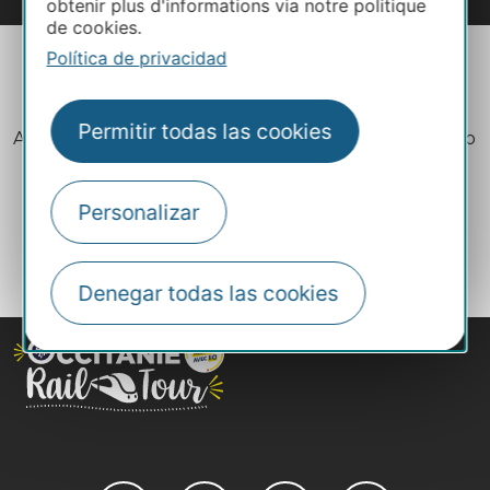
obtenir plus d'informations via notre politique
de cookies.
Política de privacidad
Permitir todas las cookies
Aviso legal
Política de privacidad
Plano del sitio
Créditos
Personalizar
Denegar todas las cookies