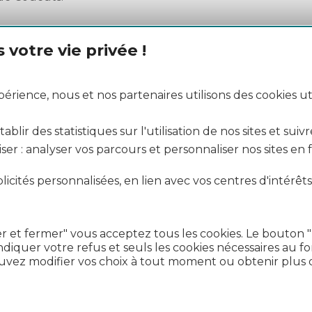
votre vie privée !
a tu ruta
Descarga los horarios y 
rience, nous et nos partenaires utilisons des cookies uti
liO
Sitio web liO - Pestaña Haute-Garonn
blir des statistiques sur l'utilisation de nos sites et suivr
ser : analyser vos parcours et personnaliser nos sites en
icités personnalisées, en lien avec vos centres d'intérêts
r et fermer" vous acceptez tous les cookies. Le bouton 
diquer votre refus et seuls les cookies nécessaires au 
uvez modifier vos choix à tout moment ou obtenir plus d