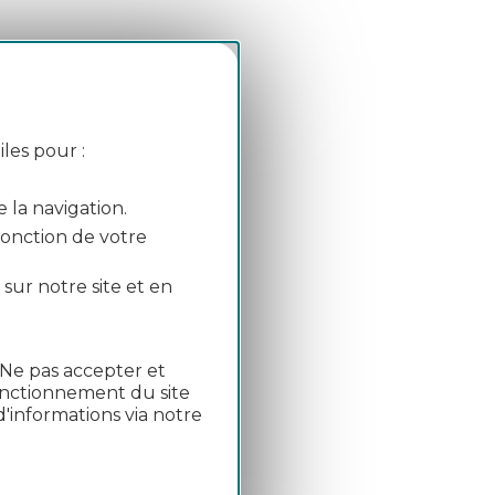
el plano
les pour :
e - línea 365
e la navigation.
 fonction de votre
 sur notre site et en
"Ne pas accepter et
fonctionnement du site
'informations via notre