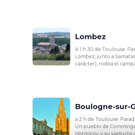
Lombez
A 1 h 30 de Toulouse. Pa
Lombez, junto a Samatan,
carácter), rodea el camp
Boulogne-sur-
a 2 h de Toulouse. Parada
Un pueblo de Comminge 
Histórico», y su viaducto