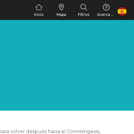
FR
Inicio
Mapa
Filtros
Acerca de nosotros
 para volver después hacia el Commingeois,