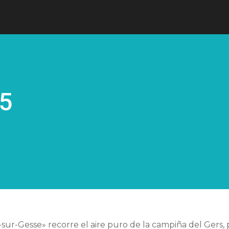
65
sur-Gesse» recorre el aire puro de la campiña del Gers,