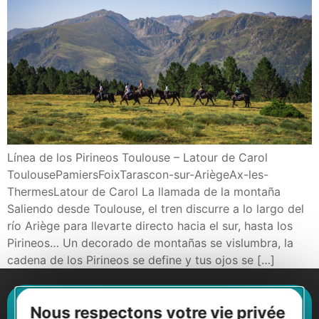
Línea de los Pirineos Toulouse – Latour de Carol
ToulousePamiersFoixTarascon-sur-AriègeAx-les-
ThermesLatour de Carol La llamada de la montaña
Saliendo desde Toulouse, el tren discurre a lo largo del
río Ariège para llevarte directo hacia el sur, hasta los
Pirineos… Un decorado de montañas se vislumbra, la
cadena de los Pirineos se define y tus ojos se […]
Suscríbase al boletín de noticias
Nous respectons votre vie privée
Destination Occitanie