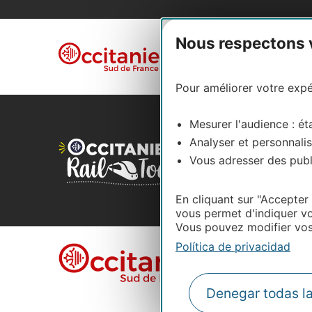
Nous respectons vo
Aviso legal
Polí
Plano del sitio
Pour améliorer votre expér
Mesurer l'audience : éta
Analyser et personnalis
Vous adresser des publi
En cliquant sur "Accepter
vous permet d'indiquer vo
Vous pouvez modifier vos 
Política de privacidad
Denegar todas l