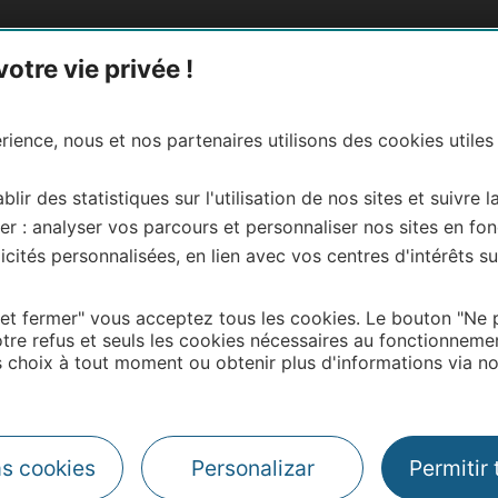
tre vie privée !
tica de privacidad
Créditos
ience, nous et nos partenaires utilisons des cookies utiles
blir des statistiques sur l'utilisation de nos sites et suivre l
er : analyser vos parcours et personnaliser nos sites en fon
cités personnalisées, en lien avec vos centres d'intérêts su
 et fermer" vous acceptez tous les cookies. Le bouton "Ne 
#VisitOccitanie
tre refus et seuls les cookies nécessaires au fonctionneme
choix à tout moment ou obtenir plus d'informations via not
Aviso Legal
Créditos fotos
as cookies
Personalizar
Permitir