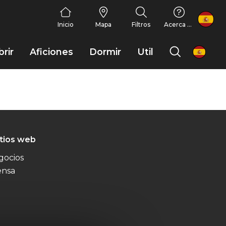
FR
Inicio
Mapa
Filtros
Acerca de nosotros
rir
Aficiones
Dormir
Util
es
itios web
gocios
ensa