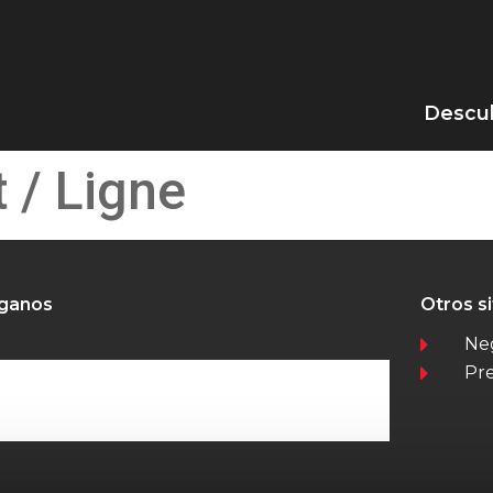
Descub
t / Ligne
íganos
Otros s
Ne
Pr