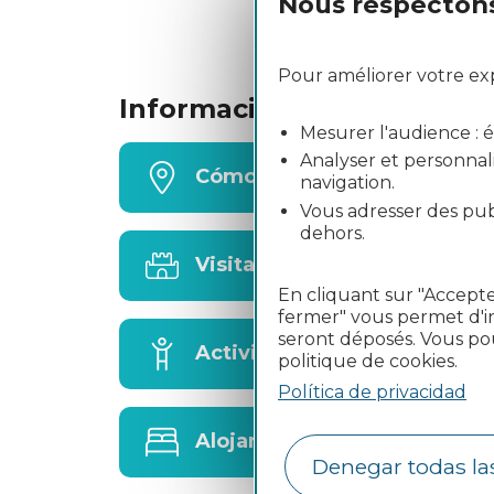
Nous respectons 
Pour améliorer votre expé
Información práctica
Mesurer l'audience : éta
Analyser et personnali
Cómo llegar
navigation.
Vous adresser des publ
dehors.
Visitas
En cliquant sur "Accepte
fermer" vous permet d'in
seront déposés. Vous po
Actividades
politique de cookies.
Política de privacidad
Alojamiento
Denegar todas la