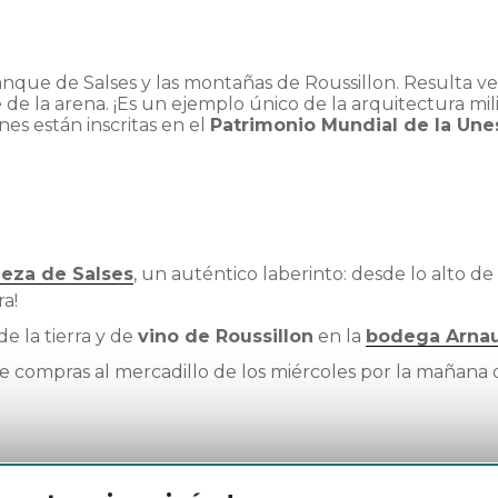
stanque de Salses y las montañas de Roussillon. Resulta
 de la arena. ¡Es un ejemplo único de la arquitectura mil
ones están inscritas en el
Patrimonio Mundial de la Une
leza de Salses
, un auténtico laberinto: desde lo alto de
ra!
 la tierra y de
vino de Roussillon
en la
bodega Arnau
e compras al mercadillo de los miércoles por la mañana
Buscar horarios
Tu Pass Rail Tour