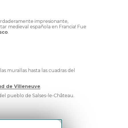
 verdaderamente impresionante,
itar medieval española en Francia! Fue
sco
.
 las murallas hasta las cuadras del
d de Villeneuve
.
 del pueblo de Salses-le-Château.