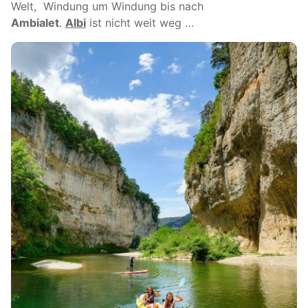
Welt, Windung um Windung bis nach
Ambialet
.
Albi
ist nicht weit weg …