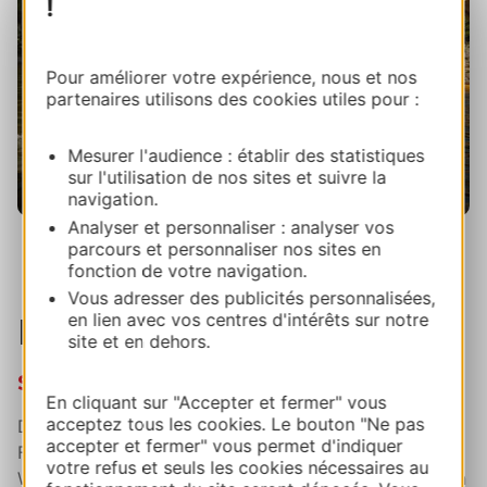
!
Pour améliorer votre expérience, nous et nos
partenaires utilisons des cookies utiles pour :
Mesurer l'audience : établir des statistiques
sur l'utilisation de nos sites et suivre la
navigation.
Analyser et personnaliser : analyser vos
Canoë sur le Gardon vers le Pont du Gard,
parcours et personnaliser nos sites en
Kayak vert / Collias
fonction de votre navigation.
Vous adresser des publicités personnalisées,
en lien avec vos centres d'intérêts sur notre
Pyrenäen
site et en dehors.
Souverän für Kanu und Rafting
En cliquant sur "Accepter et fermer" vous
acceptez tous les cookies. Le bouton "Ne pas
Die Pyrenäen werden von unzähligen Wildbächen und
accepter et fermer" vous permet d'indiquer
Flüssen durchzogen. In einer solchen Umgebung sind
votre refus et seuls les cookies nécessaires au
Wildwassersportaktivitäten eine echte Tradition in den