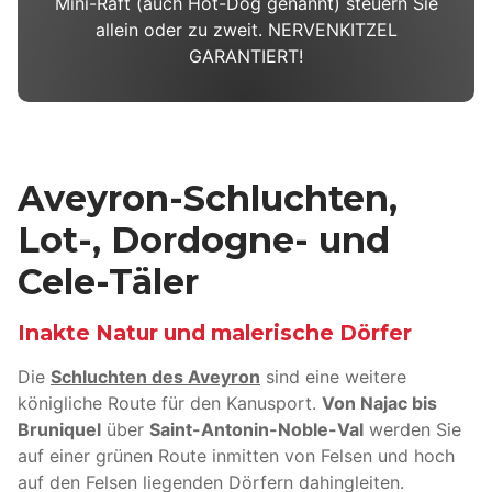
Mini-Raft (auch Hot-Dog genannt) steuern Sie
allein oder zu zweit. NERVENKITZEL
GARANTIERT!
Aveyron-Schluchten,
Lot-, Dordogne- und
Cele-Täler
Inakte Natur und malerische Dörfer
Die
Schluchten des Aveyron
sind eine weitere
königliche Route für den Kanusport.
Von Najac bis
Bruniquel
über
Saint-Antonin-Noble-Val
werden Sie
auf einer grünen Route inmitten von Felsen und hoch
auf den Felsen liegenden Dörfern dahingleiten.