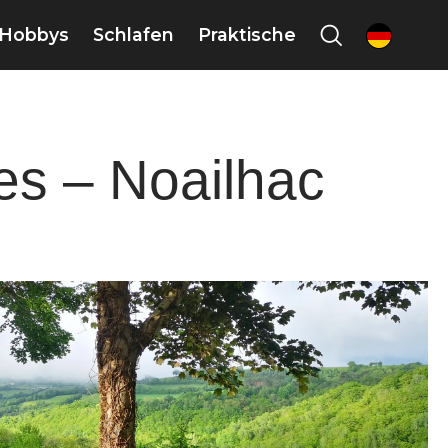
Hobbys
Schlafen
Praktische
de
es – Noailhac