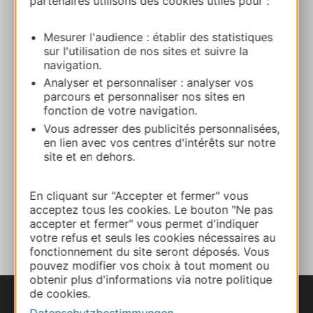
partenaires utilisons des cookies utiles pour :
Musée du Cardinal Verdier
Mesurer l'audience : établir des statistiques
Place de l’église 12600 LACROIX-BARREZ
sur l'utilisation de nos sites et suivre la
navigation.
Analyser et personnaliser : analyser vos
Route & Zugang
parcours et personnaliser nos sites en
fonction de votre navigation.
+33687012515
Vous adresser des publicités personnalisées,
en lien avec vos centres d'intérêts sur notre
site et en dehors.
E-mail
En cliquant sur "Accepter et fermer" vous
acceptez tous les cookies. Le bouton "Ne pas
ZU MEINEN FAVORITEN
accepter et fermer" vous permet d'indiquer
votre refus et seuls les cookies nécessaires au
fonctionnement du site seront déposés. Vous
pouvez modifier vos choix à tout moment ou
obtenir plus d'informations via notre politique
de cookies.