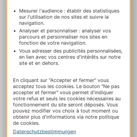
Mesurer l'audience : établir des statistiques
KUNST MUSEUM HYACINTHE RIGAUD
sur l'utilisation de nos sites et suivre la
21 rue Mailly 66000 PERPIGNAN
navigation.
Analyser et personnaliser : analyser vos
parcours et personnaliser nos sites en
Route & Zugang
fonction de votre navigation.
Vous adresser des publicités personnalisées,
+33 4 68 66 19 83
en lien avec vos centres d'intérêts sur notre
site et en dehors.
E-mail
En cliquant sur "Accepter et fermer" vous
acceptez tous les cookies. Le bouton "Ne pas
accepter et fermer" vous permet d'indiquer
Webseite
votre refus et seuls les cookies nécessaires au
fonctionnement du site seront déposés. Vous
pouvez modifier vos choix à tout moment ou
Facebook
obtenir plus d'informations via notre politique
de cookies.
Datenschutzbestimmungen
ZU MEINEN FAVORITEN