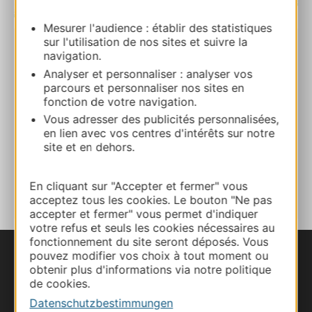
| Map data ©
Leaflet
OpenStreetMap contributors
Mesurer l'audience : établir des statistiques
sur l'utilisation de nos sites et suivre la
navigation.
Eglise de Lissirou, Commune de Gaillac
Analyser et personnaliser : analyser vos
d’Aveyron
parcours et personnaliser nos sites en
12310 GAILLAC-D’AVEYRON
fonction de votre navigation.
Vous adresser des publicités personnalisées,
Route & Zugang
en lien avec vos centres d'intérêts sur notre
site et en dehors.
ZU MEINEN FAVORITEN
En cliquant sur "Accepter et fermer" vous
acceptez tous les cookies. Le bouton "Ne pas
accepter et fermer" vous permet d'indiquer
votre refus et seuls les cookies nécessaires au
fonctionnement du site seront déposés. Vous
pouvez modifier vos choix à tout moment ou
obtenir plus d'informations via notre politique
de cookies.
Datenschutzbestimmungen