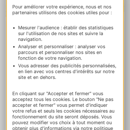
Pour améliorer votre expérience, nous et nos
partenaires utilisons des cookies utiles pour :
| Map data ©
Leaflet
OpenStreetMap contributors
Mesurer l'audience : établir des statistiques
sur l'utilisation de nos sites et suivre la
LA LOZERETTE
navigation.
Cocurès 48400 BEDOUES-COCURES
Analyser et personnaliser : analyser vos
parcours et personnaliser nos sites en
Route & Zugang
fonction de votre navigation.
Vous adresser des publicités personnalisées,
en lien avec vos centres d'intérêts sur notre
+33 4 66 45 06 04
site et en dehors.
E-mail
En cliquant sur "Accepter et fermer" vous
acceptez tous les cookies. Le bouton "Ne pas
accepter et fermer" vous permet d'indiquer
Webseite
votre refus et seuls les cookies nécessaires au
fonctionnement du site seront déposés. Vous
pouvez modifier vos choix à tout moment ou
Facebook
obtenir plus d'informations via notre politique