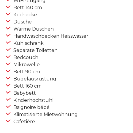
WIFI-Zugang
Bett 140 cm
Kochecke
Dusche
Warme Duschen
Handwaschbecken Heisswasser
Kühlschrank
Separate Toiletten
Bedcouch
Mikrowelle
Bett 90 cm
Bügelausrüstung
Bett 160 cm
Babybett
Kinderhochstuhl
Baignoire bébé
Klimatisierte Mietwohnung
Cafetière