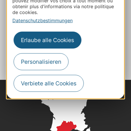
pouvez modifier vos choix à tout moment ou
obtenir plus d'informations via notre politique
de cookies.
Webseite
Datenschutzbestimmungen
Facebook
Erlaube alle Cookies
ZU MEINEN FAVORITEN
Personalisieren
Verbiete alle Cookies