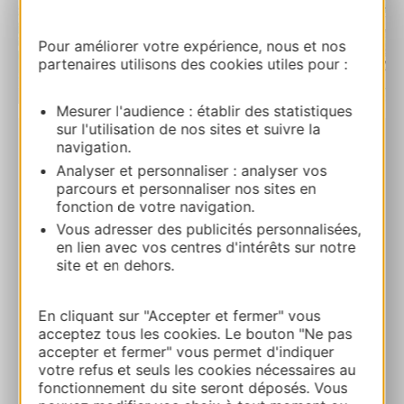
Pour améliorer votre expérience, nous et nos
partenaires utilisons des cookies utiles pour :
| Map data ©
Leaflet
OpenStreetMap contributors
Mesurer l'audience : établir des statistiques
sur l'utilisation de nos sites et suivre la
navigation.
RESERVIERUNG
Analyser et personnaliser : analyser vos
parcours et personnaliser nos sites en
fonction de votre navigation.
L’ Olivier – Camping
Vous adresser des publicités personnalisées,
147 chemin d’Aubais 30250 JUNAS
en lien avec vos centres d'intérêts sur notre
site et en dehors.
Route & Zugang
En cliquant sur "Accepter et fermer" vous
acceptez tous les cookies. Le bouton "Ne pas
04 66 80 39 52
accepter et fermer" vous permet d'indiquer
votre refus et seuls les cookies nécessaires au
fonctionnement du site seront déposés. Vous
E-mail