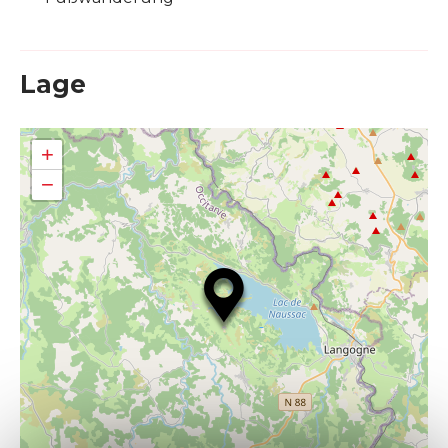
Lage
+
−