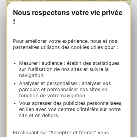
Nous respectons votre vie privée
!
| Map data ©
Leaflet
OpenStreetMap contributors
Pour améliorer votre expérience, nous et nos
CAMPING LES SOUS BOIS DU LAC
partenaires utilisons des cookies utiles pour :
Bessettes 48300 CHASTANIER
Mesurer l'audience : établir des statistiques
Route & Zugang
sur l'utilisation de nos sites et suivre la
navigation.
Analyser et personnaliser : analyser vos
+33 4 66 69 52 43
parcours et personnaliser nos sites en
fonction de votre navigation.
Vous adresser des publicités personnalisées,
E-mail
en lien avec vos centres d'intérêts sur notre
site et en dehors.
Webseite
En cliquant sur "Accepter et fermer" vous