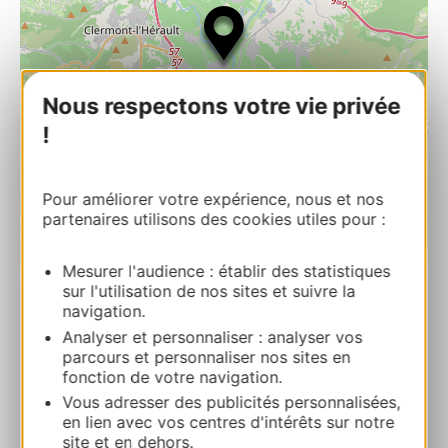
Nous respectons votre vie privée
!
Pour améliorer votre expérience, nous et nos
partenaires utilisons des cookies utiles pour :
| Map data ©
Leaflet
OpenStreetMap contributors
Mesurer l'audience : établir des statistiques
sur l'utilisation de nos sites et suivre la
navigation.
CAMPING LES RIVIERES
Analyser et personnaliser : analyser vos
Chemin de la Sablière 34800 CANET
parcours et personnaliser nos sites en
fonction de votre navigation.
Route & Zugang
Vous adresser des publicités personnalisées,
en lien avec vos centres d'intérêts sur notre
site et en dehors.