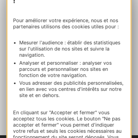
!
SERVICEBEREICH FÜR WOHNMOBILE
20 rue Baptiste Marcet 11500 QUILLAN
Pour améliorer votre expérience, nous et nos
partenaires utilisons des cookies utiles pour :
Route & Zugang
Mesurer l'audience : établir des statistiques
sur l'utilisation de nos sites et suivre la
+33 1 83 64 69 21
navigation.
Analyser et personnaliser : analyser vos
parcours et personnaliser nos sites en
E-mail
fonction de votre navigation.
Vous adresser des publicités personnalisées,
en lien avec vos centres d'intérêts sur notre
Webseite
site et en dehors.
ZU MEINEN FAVORITEN
En cliquant sur "Accepter et fermer" vous
acceptez tous les cookies. Le bouton "Ne pas
accepter et fermer" vous permet d'indiquer
votre refus et seuls les cookies nécessaires au
fonctionnement du site seront déposés. Vous