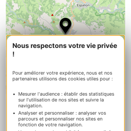
Nous respectons votre vie privée
!
Pour améliorer votre expérience, nous et nos
partenaires utilisons des cookies utiles pour :
| Map data ©
Leaflet
OpenStreetMap contributors
Mesurer l'audience : établir des statistiques
sur l'utilisation de nos sites et suivre la
navigation.
Trou Life Grand Gite
Analyser et personnaliser : analyser vos
13, place de la Mairie 12340 BOZOULS
parcours et personnaliser nos sites en
fonction de votre navigation.