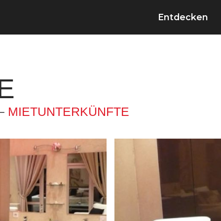
Entdecken
E
 –
MIETUNTERKÜNFTE