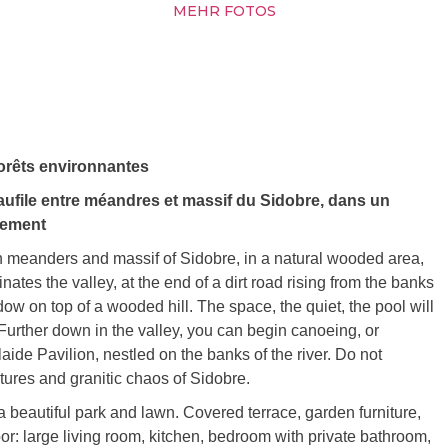
MEHR FOTOS
 forêts environnantes
aufile entre méandres et massif du Sidobre, dans un
rcement
n meanders and massif of Sidobre, in a natural wooded area,
tes the valley, at the end of a dirt road rising from the banks
 on top of a wooded hill. The space, the quiet, the pool will
 Further down in the valley, you can begin canoeing, or
aide Pavilion, nestled on the banks of the river. Do not
tures and granitic chaos of Sidobre.
 beautiful park and lawn. Covered terrace, garden furniture,
or: large living room, kitchen, bedroom with private bathroom,