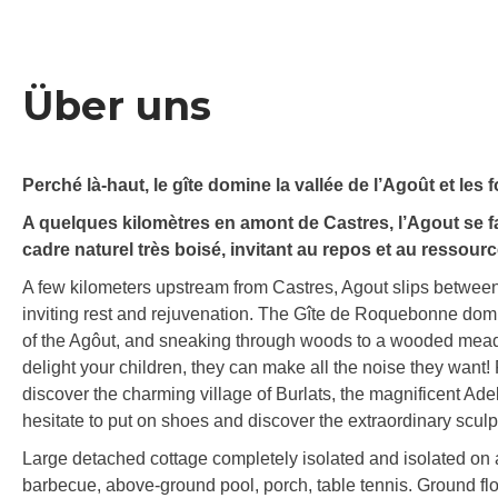
Über uns
Perché là-haut, le gîte domine la vallée de l’Agoût et les
A quelques kilomètres en amont de Castres, l’Agout se f
cadre naturel très boisé, invitant au repos et au ressou
A few kilometers upstream from Castres, Agout slips betwee
inviting rest and rejuvenation. The Gîte de Roquebonne domina
of the Agôut, and sneaking through woods to a wooded meadow
delight your children, they can make all the noise they want!
discover the charming village of Burlats, the magnificent Adel
hesitate to put on shoes and discover the extraordinary sculp
Large detached cottage completely isolated and isolated on a
barbecue, above-ground pool, porch, table tennis. Ground flo