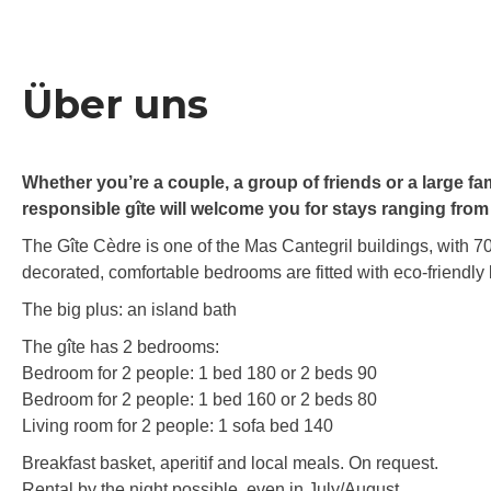
Über uns
Whether you’re a couple, a group of friends or a large fam
responsible gîte will welcome you for stays ranging from
The Gîte Cèdre is one of the Mas Cantegril buildings, with 70
decorated, comfortable bedrooms are fitted with eco-friendly
The big plus: an island bath
The gîte has 2 bedrooms:
Bedroom for 2 people: 1 bed 180 or 2 beds 90
Bedroom for 2 people: 1 bed 160 or 2 beds 80
Living room for 2 people: 1 sofa bed 140
Breakfast basket, aperitif and local meals. On request.
Rental by the night possible, even in July/August.