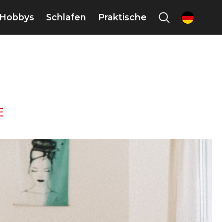
Hobbys
Schlafen
Praktische
de
E