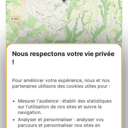
Nous respectons votre vie privée
| Map data ©
Leaflet
OpenStreetMap contributors
!
RESERVIERUNG
Pour améliorer votre expérience, nous et nos
partenaires utilisons des cookies utiles pour :
Le Temps Serein
Mesurer l'audience : établir des statistiques
Le BourgVabre Tizac 12240 LA BASTIDE-
sur l'utilisation de nos sites et suivre la
L’EVEQUE
navigation.
Analyser et personnaliser : analyser vos
parcours et personnaliser nos sites en
Route & Zugang