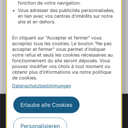
fonction de votre navigation.
Vous adresser des publicités personnalisées,
+33649359811
en lien avec vos centres d'intérêts sur notre
site et en dehors.
E-mail
En cliquant sur "Accepter et fermer" vous
acceptez tous les cookies. Le bouton "Ne pas
accepter et fermer" vous permet d'indiquer
Webseite
votre refus et seuls les cookies nécessaires au
fonctionnement du site seront déposés. Vous
pouvez modifier vos choix à tout moment ou
ZU MEINEN FAVORITEN
obtenir plus d'informations via notre politique
de cookies.
Datenschutzbestimmungen
Erlaube alle Cookies
Personalisieren