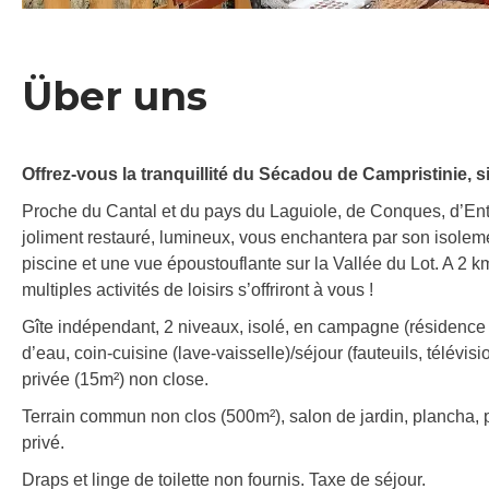
Über uns
Offrez-vous la tranquillité du Sécadou de Campristinie,
Proche du Cantal et du pays du Laguiole, de Conques, d’Entr
joliment restauré, lumineux, vous enchantera par son isoleme
piscine et une vue époustouflante sur la Vallée du Lot. A 2 k
multiples activités de loisirs s’offriront à vous !
Gîte indépendant, 2 niveaux, isolé, en campagne (résidence se
d’eau, coin-cuisine (lave-vaisselle)/séjour (fauteuils, télévisi
privée (15m²) non close.
Terrain commun non clos (500m²), salon de jardin, plancha, pis
privé.
Draps et linge de toilette non fournis. Taxe de séjour.