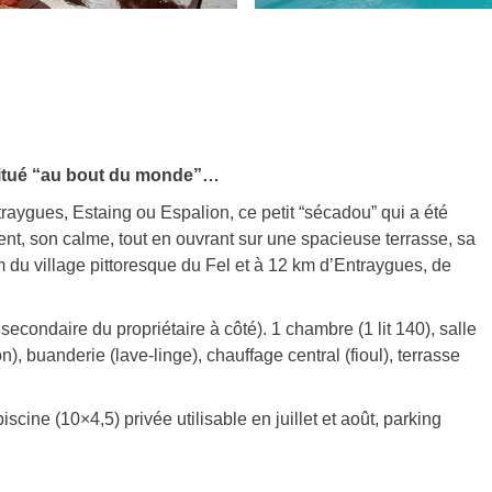
 situé “au bout du monde”…
aygues, Estaing ou Espalion, ce petit “sécadou” qui a été
nt, son calme, tout en ouvrant sur une spacieuse terrasse, sa
m du village pittoresque du Fel et à 12 km d’Entraygues, de
condaire du propriétaire à côté). 1 chambre (1 lit 140), salle
on), buanderie (lave-linge), chauffage central (fioul), terrasse
cine (10×4,5) privée utilisable en juillet et août, parking