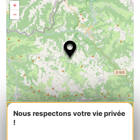
+
−
Nous respectons votre vie privée
| Map data ©
Leaflet
OpenStreetMap contributors
!
Le Clapadou