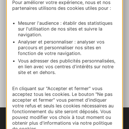
Pour améliorer votre expérience, nous et nos
2055 chemin de la Croix du TruelLe Soulié
partenaires utilisons des cookies utiles pour :
12140 ESPEYRAC
Mesurer l'audience : établir des statistiques
Route & Zugang
sur l'utilisation de nos sites et suivre la
navigation.
Analyser et personnaliser : analyser vos
+33749597584
parcours et personnaliser nos sites en
fonction de votre navigation.
Vous adresser des publicités personnalisées,
E-mail
en lien avec vos centres d'intérêts sur notre
site et en dehors.
ZU MEINEN FAVORITEN
En cliquant sur "Accepter et fermer" vous
acceptez tous les cookies. Le bouton "Ne pas
accepter et fermer" vous permet d'indiquer
votre refus et seuls les cookies nécessaires au
fonctionnement du site seront déposés. Vous
pouvez modifier vos choix à tout moment ou
obtenir plus d'informations via notre politique
de cookies.