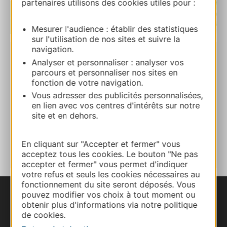
partenaires utilisons des cookies utiles pour :
Mesurer l'audience : établir des statistiques
| Map data ©
Leaflet
OpenStreetMap contributors
sur l'utilisation de nos sites et suivre la
navigation.
Analyser et personnaliser : analyser vos
La Truffière – Christian et Annie Chassaly
parcours et personnaliser nos sites en
12500 CASTELNAU-DE-MANDAILLES
fonction de votre navigation.
Vous adresser des publicités personnalisées,
Route & Zugang
en lien avec vos centres d'intérêts sur notre
site et en dehors.
ZU MEINEN FAVORITEN
En cliquant sur "Accepter et fermer" vous
acceptez tous les cookies. Le bouton "Ne pas
accepter et fermer" vous permet d'indiquer
votre refus et seuls les cookies nécessaires au
fonctionnement du site seront déposés. Vous
pouvez modifier vos choix à tout moment ou
obtenir plus d'informations via notre politique
de cookies.