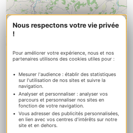
Nous respectons votre vie privée
!
| Map data ©
Leaflet
OpenStreetMap contributors
Pour améliorer votre expérience, nous et nos
partenaires utilisons des cookies utiles pour :
Mme Feeling Bed & Breakfast
Le Farat3335, route du Camuzon 82340
Mesurer l'audience : établir des statistiques
AUVILLAR
sur l'utilisation de nos sites et suivre la
navigation.
Route & Zugang
Analyser et personnaliser : analyser vos
parcours et personnaliser nos sites en
fonction de votre navigation.
05 81 78 60 39
Vous adresser des publicités personnalisées,
en lien avec vos centres d'intérêts sur notre
site et en dehors.
E-mail