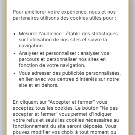
Pour améliorer votre expérience, nous et nos
partenaires utilisons des cookies utiles pour :
Gites la Voie romaine – Le Chardon Bleu
6, Rue Basse 12230 L’HOSPITALET-DU-
Mesurer l'audience : établir des statistiques
LARZAC
sur l'utilisation de nos sites et suivre la
navigation.
Route & Zugang
Analyser et personnaliser : analyser vos
parcours et personnaliser nos sites en
fonction de votre navigation.
+33675576236
Vous adresser des publicités personnalisées,
en lien avec vos centres d'intérêts sur notre
site et en dehors.
E-mail
En cliquant sur "Accepter et fermer" vous
acceptez tous les cookies. Le bouton "Ne pas
Webseite
accepter et fermer" vous permet d'indiquer
votre refus et seuls les cookies nécessaires au
fonctionnement du site seront déposés. Vous
ZU MEINEN FAVORITEN
pouvez modifier vos choix à tout moment ou