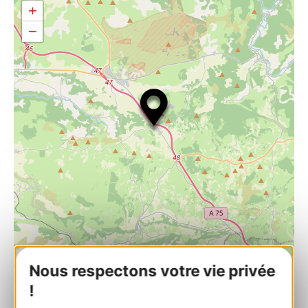
+
−
| Map data ©
Leaflet
OpenStreetMap contributors
Nous respectons votre vie privée
!
RESERVIERUNG