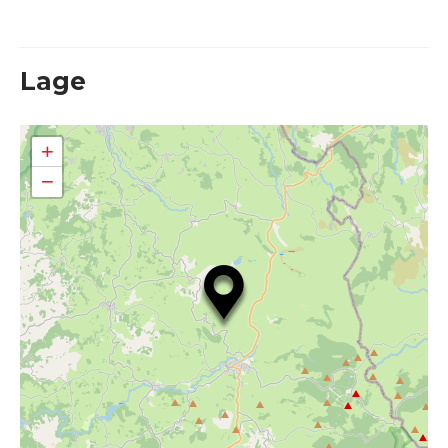
Lage
+
−