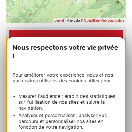
| Map data ©
Leaflet
OpenStreetMap contributors
RESERVIERUNG
Nous respectons votre vie privée
!
Gîte de La Montagnette
Les Clauzades 12210 LAGUIOLE
Pour améliorer votre expérience, nous et nos
partenaires utilisons des cookies utiles pour :
Route & Zugang
Mesurer l'audience : établir des statistiques
sur l'utilisation de nos sites et suivre la
+33565443938
navigation.
Analyser et personnaliser : analyser vos
+33638747589
parcours et personnaliser nos sites en
fonction de votre navigation.