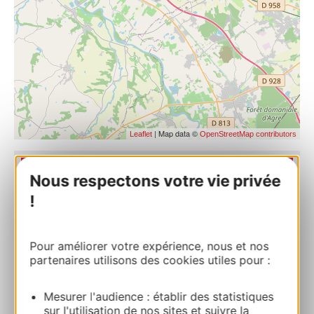
| Map data ©
Leaflet
OpenStreetMap contributors
RESERVIERUNG
Nous respectons votre vie privée
!
Gîte de Dantous Sud
Pour améliorer votre expérience, nous et nos
1126 Chemin des Dantous 82100
partenaires utilisons des cookies utiles pour :
CASTELSARRASIN
Mesurer l'audience : établir des statistiques
Route & Zugang
sur l'utilisation de nos sites et suivre la