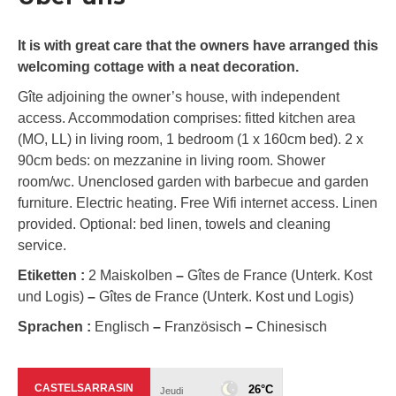
It is with great care that the owners have arranged this
welcoming cottage with a neat decoration.
Gîte adjoining the owner’s house, with independent
access. Accommodation comprises: fitted kitchen area
(MO, LL) in living room, 1 bedroom (1 x 160cm bed). 2 x
90cm beds: on mezzanine in living room. Shower
room/wc. Unenclosed garden with barbecue and garden
furniture. Electric heating. Free Wifi internet access. Linen
provided. Optional: bed linen, towels and cleaning
service.
Etiketten :
2 Maiskolben
–
Gîtes de France (Unterk. Kost
und Logis)
–
Gîtes de France (Unterk. Kost und Logis)
Sprachen :
Englisch
–
Französisch
–
Chinesisch