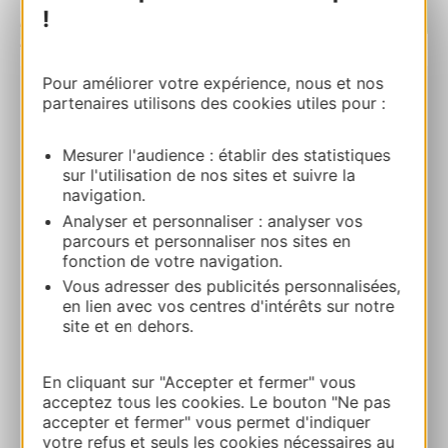
!
| Map data ©
Leaflet
OpenStreetMap contributors
Pour améliorer votre expérience, nous et nos
partenaires utilisons des cookies utiles pour :
Village de vacances les 4 chemins
4 Lotissement les 4 Chemins 09140 SOUEIX-
Mesurer l'audience : établir des statistiques
ROGALLE
sur l'utilisation de nos sites et suivre la
navigation.
Route & Zugang
Analyser et personnaliser : analyser vos
parcours et personnaliser nos sites en
fonction de votre navigation.
05 61 66 91 08
Vous adresser des publicités personnalisées,
en lien avec vos centres d'intérêts sur notre
site et en dehors.
E-mail
En cliquant sur "Accepter et fermer" vous
Webseite
acceptez tous les cookies. Le bouton "Ne pas
accepter et fermer" vous permet d'indiquer
votre refus et seuls les cookies nécessaires au