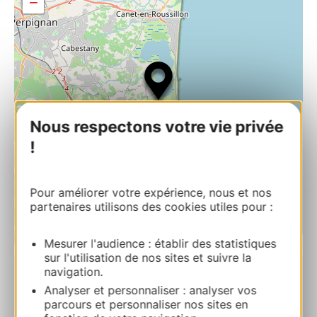
−
Nous respectons votre vie privée
!
Pour améliorer votre expérience, nous et nos
partenaires utilisons des cookies utiles pour :
| Map data ©
Leaflet
OpenStreetMap contributors
Mesurer l'audience : établir des statistiques
sur l'utilisation de nos sites et suivre la
navigation.
HORIZON GOLF
Analyser et personnaliser : analyser vos
5 rue Jouy d’Arnaud 66750 SAINT-CYPRIEN
parcours et personnaliser nos sites en