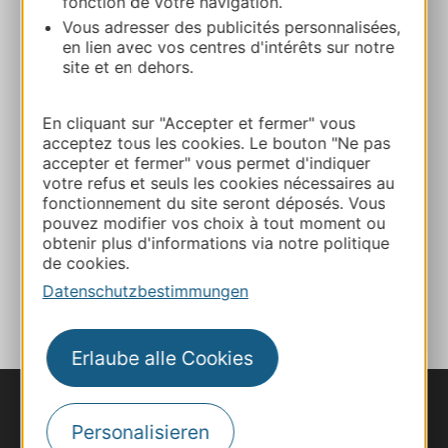
fonction de votre navigation.
Vous adresser des publicités personnalisées,
Route & Zugang
en lien avec vos centres d'intérêts sur notre
site et en dehors.
+33 4 68 37 63 63
En cliquant sur "Accepter et fermer" vous
acceptez tous les cookies. Le bouton "Ne pas
E-mail
accepter et fermer" vous permet d'indiquer
votre refus et seuls les cookies nécessaires au
fonctionnement du site seront déposés. Vous
Webseite
pouvez modifier vos choix à tout moment ou
obtenir plus d'informations via notre politique
de cookies.
ZU MEINEN FAVORITEN
Datenschutzbestimmungen
Erlaube alle Cookies
Personalisieren