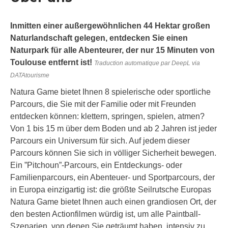
Inmitten einer außergewöhnlichen 44 Hektar großen
Naturlandschaft gelegen, entdecken Sie einen
Naturpark für alle Abenteurer, der nur 15 Minuten von
Toulouse entfernt ist!
Traduction automatique par DeepL via
DATAtourisme
Natura Game bietet Ihnen 8 spielerische oder sportliche
Parcours, die Sie mit der Familie oder mit Freunden
entdecken können: klettern, springen, spielen, atmen?
Von 1 bis 15 m über dem Boden und ab 2 Jahren ist jeder
Parcours ein Universum für sich. Auf jedem dieser
Parcours können Sie sich in völliger Sicherheit bewegen.
Ein ”Pitchoun”-Parcours, ein Entdeckungs- oder
Familienparcours, ein Abenteuer- und Sportparcours, der
in Europa einzigartig ist: die größte Seilrutsche Europas
Natura Game bietet Ihnen auch einen grandiosen Ort, der
den besten Actionfilmen würdig ist, um alle Paintball-
Szenarien, von denen Sie geträumt haben, intensiv zu