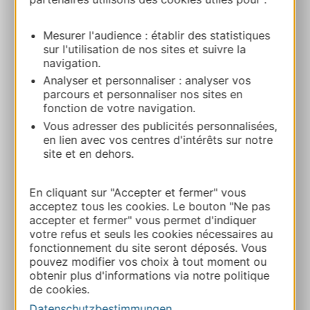
Route & Zugang
Mesurer l'audience : établir des statistiques
sur l'utilisation de nos sites et suivre la
05 61 70 80 00
navigation.
Analyser et personnaliser : analyser vos
parcours et personnaliser nos sites en
05 61 70 80 00
fonction de votre navigation.
Vous adresser des publicités personnalisées,
en lien avec vos centres d'intérêts sur notre
E-mail
site et en dehors.
En cliquant sur "Accepter et fermer" vous
Webseite
acceptez tous les cookies. Le bouton "Ne pas
accepter et fermer" vous permet d'indiquer
votre refus et seuls les cookies nécessaires au
Facebook
fonctionnement du site seront déposés. Vous
pouvez modifier vos choix à tout moment ou
obtenir plus d'informations via notre politique
ZU MEINEN FAVORITEN
de cookies.
Datenschutzbestimmungen