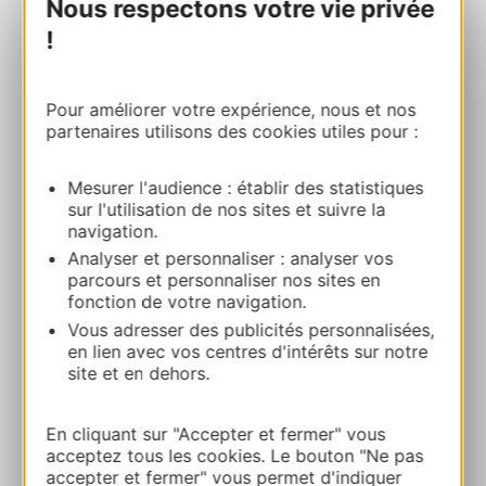
Nous respectons votre vie privée
!
Mini parcours d’accrobranche
Vallée des loisirs 82130 LAFRANCAISE
Pour améliorer votre expérience, nous et nos
Route & Zugang
partenaires utilisons des cookies utiles pour :
Mesurer l'audience : établir des statistiques
05 63 26 48 48
sur l'utilisation de nos sites et suivre la
navigation.
Analyser et personnaliser : analyser vos
05 63 65 91 10
parcours et personnaliser nos sites en
fonction de votre navigation.
E-mail
Vous adresser des publicités personnalisées,
en lien avec vos centres d'intérêts sur notre
site et en dehors.
Webseite
En cliquant sur "Accepter et fermer" vous
acceptez tous les cookies. Le bouton "Ne pas
Webseite
accepter et fermer" vous permet d'indiquer