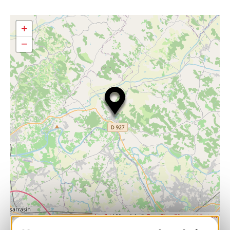
+
−
| Map data ©
Leaflet
OpenStreetMap contributors