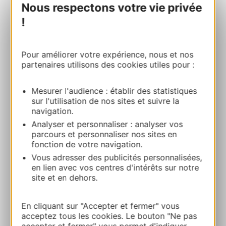
Nous respectons votre vie privée
ARBRE & AVENTURE 34
Parcours Santé 34600 BEDARIEUX
!
Route & Zugang
Pour améliorer votre expérience, nous et nos
partenaires utilisons des cookies utiles pour :
+33 6 71 73 93 58
Mesurer l'audience : établir des statistiques
sur l'utilisation de nos sites et suivre la
E-mail
navigation.
Analyser et personnaliser : analyser vos
parcours et personnaliser nos sites en
E-mail
fonction de votre navigation.
Vous adresser des publicités personnalisées,
en lien avec vos centres d'intérêts sur notre
Webseite
site et en dehors.
ZU MEINEN FAVORITEN
En cliquant sur "Accepter et fermer" vous
acceptez tous les cookies. Le bouton "Ne pas
accepter et fermer" vous permet d'indiquer