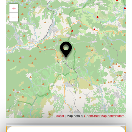
+
−
| Map data ©
Leaflet
OpenStreetMap contributors