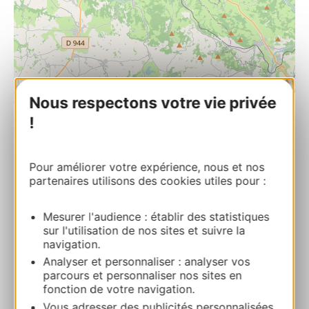
| Map data ©
Nous respectons votre vie privée
Leaflet
OpenStreetMap contributors
!
Le sentier des plantes
Chemin de l’Estèpe 12300 FIRMI
Pour améliorer votre expérience, nous et nos
partenaires utilisons des cookies utiles pour :
Route & Zugang
Mesurer l'audience : établir des statistiques
sur l'utilisation de nos sites et suivre la
+33609615091
navigation.
Analyser et personnaliser : analyser vos
parcours et personnaliser nos sites en
E-mail
fonction de votre navigation.
Vous adresser des publicités personnalisées,