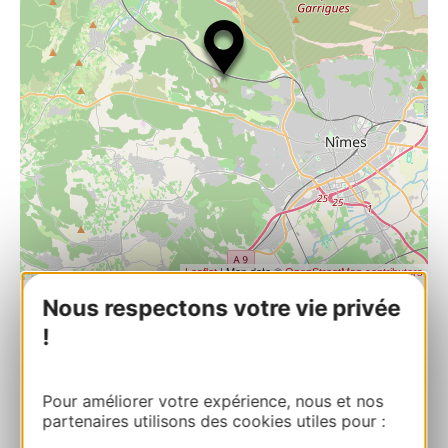
| Map data ©
Leaflet
OpenStreetMap contributors
Nous respectons votre vie privée
!
Paintball Nîmes – Parc Panda
PAINTBALL NÎMES505 Chemin du Puech
VertRD907 30900 NIMES
Pour améliorer votre expérience, nous et nos
partenaires utilisons des cookies utiles pour :
Route & Zugang