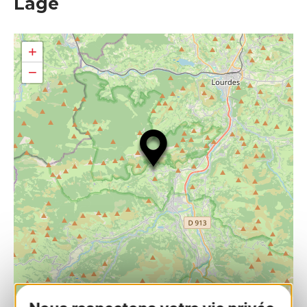
Lage
+
−
| Map data ©
Leaflet
OpenStreetMap contributors