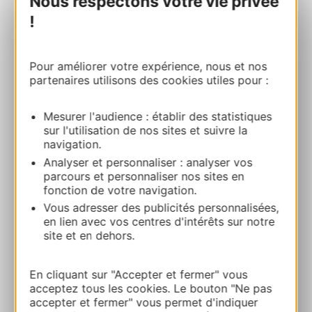
Nous respectons votre vie privée
!
MONTAGNE DÉTENTE
Quartier Lalanne 65400 SALLES
Pour améliorer votre expérience, nous et nos
partenaires utilisons des cookies utiles pour :
Route & Zugang
Mesurer l'audience : établir des statistiques
sur l'utilisation de nos sites et suivre la
+33 (0)6 83 50 59 77
navigation.
Analyser et personnaliser : analyser vos
parcours et personnaliser nos sites en
E-mail
fonction de votre navigation.
Vous adresser des publicités personnalisées,
en lien avec vos centres d'intérêts sur notre
Facebook
site et en dehors.
ZU MEINEN FAVORITEN
En cliquant sur "Accepter et fermer" vous
acceptez tous les cookies. Le bouton "Ne pas
accepter et fermer" vous permet d'indiquer