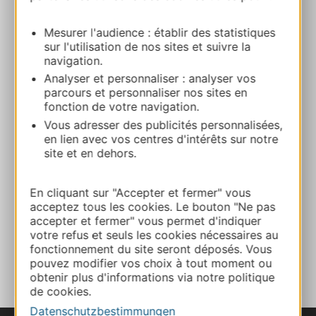
Route & Zugang
Mesurer l'audience : établir des statistiques
sur l'utilisation de nos sites et suivre la
navigation.
+33 6 77 80 54 01
Analyser et personnaliser : analyser vos
parcours et personnaliser nos sites en
fonction de votre navigation.
E-mail
Vous adresser des publicités personnalisées,
en lien avec vos centres d'intérêts sur notre
site et en dehors.
Webseite
En cliquant sur "Accepter et fermer" vous
Facebook
acceptez tous les cookies. Le bouton "Ne pas
accepter et fermer" vous permet d'indiquer
votre refus et seuls les cookies nécessaires au
fonctionnement du site seront déposés. Vous
ZU MEINEN FAVORITEN
pouvez modifier vos choix à tout moment ou
obtenir plus d'informations via notre politique
de cookies.
Datenschutzbestimmungen