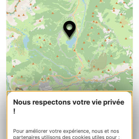
| Map data ©
Leaflet
OpenStreetMap contributors
Nous respectons votre vie privée
!
LES CRINIERES BLONDES
Chemin Borre de la Matte 66210 LES
Pour améliorer votre expérience, nous et nos
ANGLES
partenaires utilisons des cookies utiles pour :