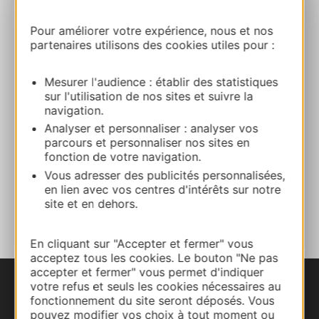
2 RIVIERES
82 Route de Seysses 31470 FONSORBES
Pour améliorer votre expérience, nous et nos
partenaires utilisons des cookies utiles pour :
Route & Zugang
Mesurer l'audience : établir des statistiques
sur l'utilisation de nos sites et suivre la
06 76 04 89 97
navigation.
Analyser et personnaliser : analyser vos
parcours et personnaliser nos sites en
E-mail
fonction de votre navigation.
Vous adresser des publicités personnalisées,
en lien avec vos centres d'intérêts sur notre
ZU MEINEN FAVORITEN
site et en dehors.
En cliquant sur "Accepter et fermer" vous
acceptez tous les cookies. Le bouton "Ne pas
accepter et fermer" vous permet d'indiquer
votre refus et seuls les cookies nécessaires au
fonctionnement du site seront déposés. Vous
pouvez modifier vos choix à tout moment ou