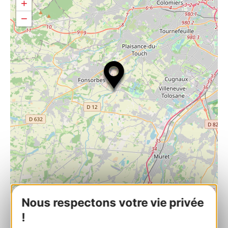
+
−
| Map data ©
Leaflet
OpenStreetMap contributors
Nous respectons votre vie privée
!
FERME EQUESTRE PEDAGOGIQUE DES