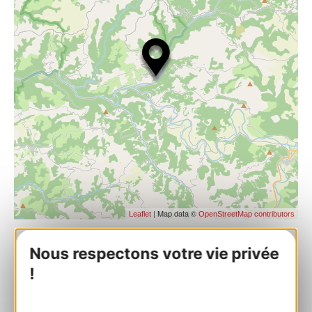
| Map data ©
Leaflet
OpenStreetMap contributors
Nous respectons votre vie privée
Base canoë Broquiès – Les Chemins de
!
Traverse
La Salvanie 12480 BROQUIES