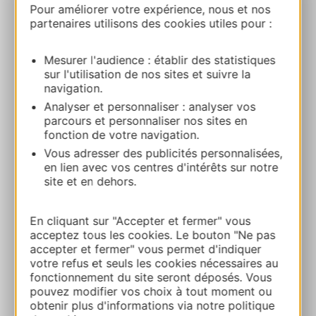
B&ABA SPORT NATURE
Pour améliorer votre expérience, nous et nos
Rue Alexis Solanet 48500 LE MASSEGROS
partenaires utilisons des cookies utiles pour :
Route & Zugang
Mesurer l'audience : établir des statistiques
sur l'utilisation de nos sites et suivre la
navigation.
+33 6 32 80 49 40
Analyser et personnaliser : analyser vos
parcours et personnaliser nos sites en
fonction de votre navigation.
E-mail
Vous adresser des publicités personnalisées,
en lien avec vos centres d'intérêts sur notre
site et en dehors.
Webseite
En cliquant sur "Accepter et fermer" vous
Facebook
acceptez tous les cookies. Le bouton "Ne pas
accepter et fermer" vous permet d'indiquer
votre refus et seuls les cookies nécessaires au
fonctionnement du site seront déposés. Vous
ZU MEINEN FAVORITEN
pouvez modifier vos choix à tout moment ou
obtenir plus d'informations via notre politique