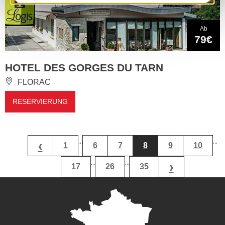
Ab
79€
HOTEL DES GORGES DU TARN
FLORAC
RESERVIERUNG
...
...
‹
1
6
7
8
9
10
...
...
›
17
26
35