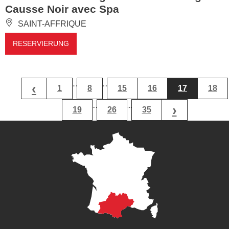
Causse Noir avec Spa
SAINT-AFFRIQUE
RESERVIERUNG
...
...
‹
1
8
15
16
17
18
...
...
›
19
26
35